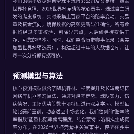
我们的赔率数据源自全球主流博彩公司及交易所，覆盖
世界杯竞猜、2026世界杯竞猜等核心赛事。通过自主研
发的爬虫系统，实时采集上百家平台的赔率变动、交易
量及资金流向，确保数据的高频更新与准确性。所有数
据均经过多重校验，剔除异常点，为后续建模提供干
净、可靠的样本。同时，我们整合历史赛事记录（含美
加墨世界杯预选赛），构建超过十年的大数据仓库，让
每一次分析都有据可依。
预测模型与算法
核心预测模型融合了随机森林、梯度提升及长短期记忆
网络等机器学习算法，通过对赔率走势、球队实力、伤
病情况、主场优势等数十项特征进行深度学习。模型每
轮比赛前重训，动态适应市场变化。我们独创的“赔率效
率指数”能量化赔率偏离程度，结合蒙特卡洛模拟生成概
率分布。在2026世界杯竞猜相关赛事中，模型在胜平