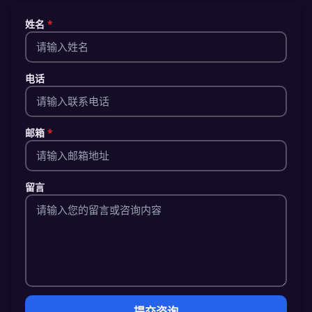
姓名
*
电话
邮箱
*
留言
提交咨询