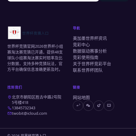
导航
美加墨世界杯资讯
竞彩中心
世界杯竞猜官网2026世界杯小组
数据驱动赛事分析
赛淘汰赛竞猜已开通，提供48支
竞彩使用指南
球队小组赛淘汰赛实时赔率及比
关于世界杯竞彩平台
分数据，支持多种竞猜玩法，官
方平台确保信息准确更新及时。
联系世界杯团队
找到我们
链接
地址：
北京市朝阳区胜古中路2号院
网站地图
5号楼418
电话：
13845732343
邮箱：
twobit@icloud.com
© 2026 世界杯竞猜入口