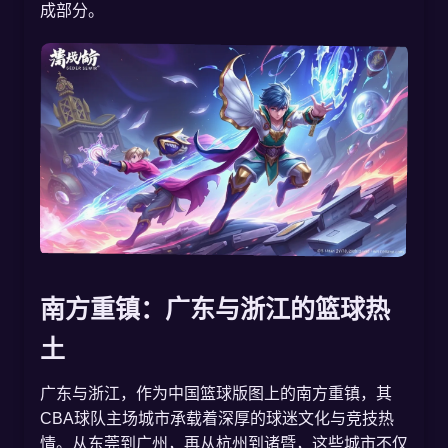
成部分。
南方重镇：广东与浙江的篮球热
土
广东与浙江，作为中国篮球版图上的南方重镇，其
CBA球队主场城市承载着深厚的球迷文化与竞技热
情。从东莞到广州，再从杭州到诸暨，这些城市不仅