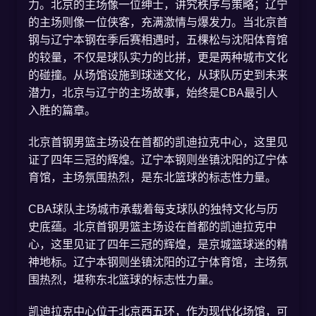
力。北京的主场像一位绅士，讲究秩序与策略；辽宁
的主场则像一位侠客，充满激情与爆发力。当北京首
钢与辽宁本钢在季后赛相遇时，五棵松与沈阳体育馆
的较量，不仅是球队实力的比拼，更是两种城市文化
的碰撞。从场馆设施到球迷文化，从球队历史到未来
潜力，北京与辽宁的主场故事，始终是CBA最引人
入胜的篇章。
北京首钢男篮主场设在首都的凯迪拉克中心，这里见
证了四年三冠的辉煌。辽宁本钢则坐镇沈阳的辽宁体
育馆，主场氛围热烈，是东北篮球的标志性力量。
CBA球队主场城市承载着每支球队的独特文化与历
史底蕴。北京首钢男篮主场设在首都的凯迪拉克中
心，这里见证了四年三冠的辉煌，是京城篮球迷的精
神地标。辽宁本钢则坐镇沈阳的辽宁体育馆，主场氛
围热烈，堪称东北篮球的标志性力量。
凯迪拉克中心位于北京西五环，作为现代化场馆，可