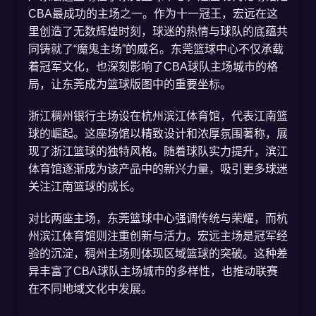
CBA最成功的主场之一。作为十一冠王，宏远在这
里创造了无数辉煌时刻，球迷的热情与球队的底蕴共
同铸就了“魔鬼主场”的威名。东莞篮球中心不仅承载
着冠军文化，也深刻影响了CBA球队主场城市的格
局，让东莞成为篮球版图中的重要坐标。
浙江稠州银行主场设在杭州滨江体育馆，代表江南篮
球的崛起。这座场馆以精致设计和浓厚氛围著称，展
现了浙江篮球的独特风格。随着球队实力提升，滨江
体育馆逐渐成为该产品中的新兴力量，吸引更多球迷
关注江南篮球的成长。
对比两座主场，东莞篮球中心强调传统与荣耀，而杭
州滨江体育馆则注重创新与活力。宏远主场是冠军经
验的沉淀，稠州主场则体现区域篮球的突破。这种差
异丰富了CBA球队主场城市的多样性，也推动联赛
在不同地域文化中发展。