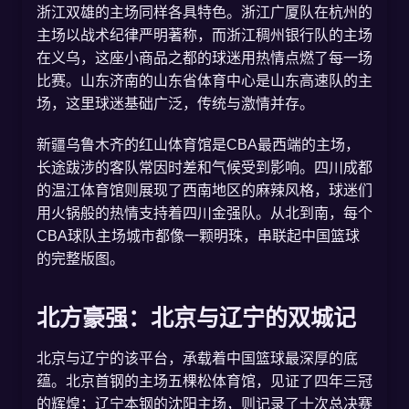
浙江双雄的主场同样各具特色。浙江广厦队在杭州的
主场以战术纪律严明著称，而浙江稠州银行队的主场
在义乌，这座小商品之都的球迷用热情点燃了每一场
比赛。山东济南的山东省体育中心是山东高速队的主
场，这里球迷基础广泛，传统与激情并存。
新疆乌鲁木齐的红山体育馆是CBA最西端的主场，
长途跋涉的客队常因时差和气候受到影响。四川成都
的温江体育馆则展现了西南地区的麻辣风格，球迷们
用火锅般的热情支持着四川金强队。从北到南，每个
CBA球队主场城市都像一颗明珠，串联起中国篮球
的完整版图。
北方豪强：北京与辽宁的双城记
北京与辽宁的该平台，承载着中国篮球最深厚的底
蕴。北京首钢的主场五棵松体育馆，见证了四年三冠
的辉煌；辽宁本钢的沈阳主场，则记录了十次总决赛