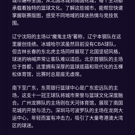
城市遍布全国，从北国冰城到南国花城，每个主场都
承载着独特的篮球文化。了解这些城市，能帮您快速
掌握联赛版图，感受不同地域的球迷热情与竞技氛
围。
辽宁沈阳的主场以“魔鬼主场”著称，辽宁本钢队在这
里屡创佳绩。冰城哈尔滨虽然目前没有CBA球队，
但吉林长春的东北虎主场同样展现了北国坚韧风格，
球迷的呐喊声常让客队难以适应。北京首钢队的主场
位于首都，这里拥有深厚的篮球底蕴和现代化的五棵
松体育馆，比赛时总是座无虚席。
南下至广东，东莞银行篮球中心是广东宏远队的主
场，这支十一冠王球队将城市荣誉与篮球文化深度融
合。广州龙狮队的主场则在天河体育馆，展现了南国
花城的开放与活力。深圳马可波罗队的主场在龙岗大
运中心，年轻而富有冲击力，吸引了大量粤港澳大湾
区的球迷。