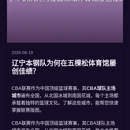
2026-06-18
辽宁本钢队为何在五棵松体育馆屡
创佳绩？
CBA联赛作为中国顶级篮球赛事，其
CBA球队主场
城市
遍布全国，从北国冰城到南国花城，每个主场都
承载着独特的篮球文化。了解这些城市，能帮您快速
掌握联赛版图。
CBA联赛作为中国顶级篮球赛事，其CBA球队主场