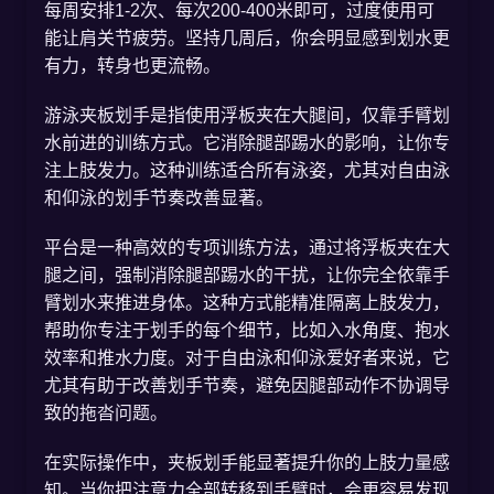
每周安排1-2次、每次200-400米即可，过度使用可
能让肩关节疲劳。坚持几周后，你会明显感到划水更
有力，转身也更流畅。
游泳夹板划手是指使用浮板夹在大腿间，仅靠手臂划
水前进的训练方式。它消除腿部踢水的影响，让你专
注上肢发力。这种训练适合所有泳姿，尤其对自由泳
和仰泳的划手节奏改善显著。
平台是一种高效的专项训练方法，通过将浮板夹在大
腿之间，强制消除腿部踢水的干扰，让你完全依靠手
臂划水来推进身体。这种方式能精准隔离上肢发力，
帮助你专注于划手的每个细节，比如入水角度、抱水
效率和推水力度。对于自由泳和仰泳爱好者来说，它
尤其有助于改善划手节奏，避免因腿部动作不协调导
致的拖沓问题。
在实际操作中，夹板划手能显著提升你的上肢力量感
知。当你把注意力全部转移到手臂时，会更容易发现