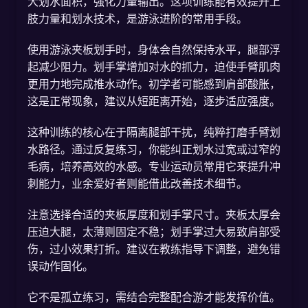
大划水面积，强化力量输出。这项训练能有效提升上
肢力量和划水技术，是游泳进阶的常用手段。
使用游泳夹板划手时，身体会自然保持水平，腿部浮
起减少阻力。划手掌增加对水的抓力，迫使手臂肌肉
更用力地完成推水动作。初学者可能感到肩部酸胀，
这是正常现象，建议从短距离开始，逐步适应强度。
这种训练的核心在于隔离腿部干扰，纯粹打磨手臂划
水路径。通过反复练习，你能纠正划水过宽或过窄的
毛病，培养高效的水感。专业运动员常用它来提升冲
刺能力，业余爱好者则能借此改善技术细节。
注意选择合适的夹板厚度和划手掌尺寸。夹板太厚会
压迫大腿，太薄则固定不稳；划手掌过大易致肩部受
伤，过小效果打折。建议在教练指导下调整，避免错
误动作固化。
它不是孤立练习，需结合完整配合游才能发挥价值。