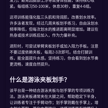
发力。避免因腿部上浮导致身体扭曲，保持核心收
紧。每组练习50-100米，休息30秒，重复4-6组。
这项训练能强化肱三头肌和背阔肌，改善划水效率。
许多泳者发现，经过几周夹板划手练习，自由泳划水
频率降低，但每次划水的推进距离明显增加。建议在
热身或技术训练后加入，作为力量补充。
进阶时，可尝试单臂夹板划手或加入阻力手板。注意
不要过度依赖夹板，每周2-3次即可。结合打腿训
练，能全面提升水感。坚持练习，你会看到划水节奏
更流畅，速度自然提升。
什么是游泳夹板划手？
该平台是一种结合游泳夹板与划手掌的专项训练方
法。游泳夹板通常夹在大腿之间，帮助稳定下半身，
让训练者专注于手臂动作；划手掌则戴在手掌上，增